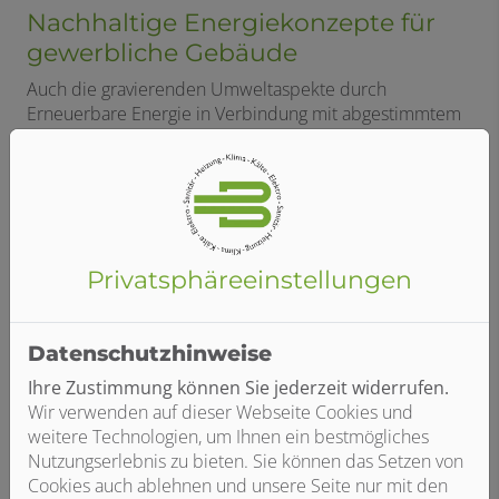
Nachhaltige Energiekonzepte für
gewerbliche Gebäude
Auch die gravierenden Umweltaspekte durch
Erneuerbare Energie in Verbindung mit abgestimmtem
Nutzerverhalten sollten nicht ausschließlich
ausschlaggebend sein, um in Ihrem Unternehmen
Photovoltaik, Solarthermie, Wärmepumpen
oder
Pellets
zu verwenden.
Nicht nur die gesetzlichen Auflagen, bestimmte Teile
Privatsphäre­einstellungen
des genutzten Energiebedarfs aus
Regenerativen
Energien
zu ziehen, sollten Unternehmen und
Kommunen zum Investieren bewegen.
Datenschutzhinweise
Aber der Fakt, dass wenn intelligent investiert wird, zum
Ihre Zustimmung können Sie jederzeit widerrufen.
Beispiel in
individuelle Energiekonzepte,
die
Wir verwenden auf dieser Webseite Cookies und
anfallenden Betriebskosten immens fallen können,
weitere Technologien, um Ihnen ein bestmögliches
sollte die Verantwortlichen zum Umdenken bewegen.
Nutzungserlebnis zu bieten. Sie können das Setzen von
Cookies auch ablehnen und unsere Seite nur mit den